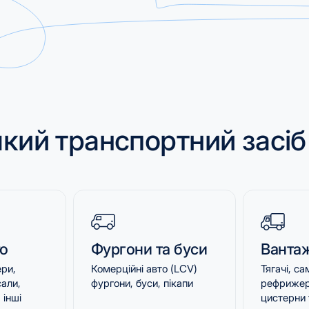
кий транспортний засіб
то
Фургони та буси
Вантаж
ри,
Комерційні авто (LCV)
Тягачі, с
сали,
фургони, буси, пікапи
рефрижер
 іншi
цистерни 