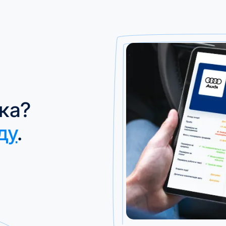
ка?
ду
.