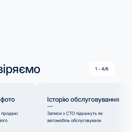
віряємо
1
-
4
/
6
 фото
Історію обслуговування
і продажі
Записи з СТО підкажуть як
його
автомобіль обслуговували