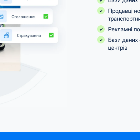
Бази даних 
Продавці н
транспортни
Рекламні п
Бази даних 
центрів