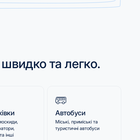
 швидко та легко.
івки
Автобуси
амоскиди,
Міські, приміські та
атори,
туристичні автобуси
та іншi