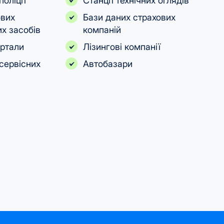
поліції
Станції технічних оглядів
ових
Бази даних страхових
х засобів
компаній
ортали
Лізингові компанії
сервісних
Автобазари