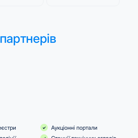
партнерів
еєстри
Аукціонні портали