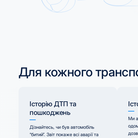
NL
PL
Для кожного трансп
Історію ДТП та
Іст
пошкоджень
Ми а
одом
Дізнайтесь, чи був автомобіль
дозв
“битий”. Звіт покаже всі аварії та