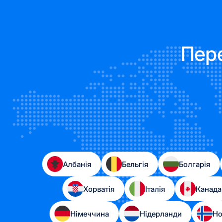
Пере
Албанія
Бельгія
Болгарія
Хорватія
Італія
Канада
Німеччина
Нідерланди
Но