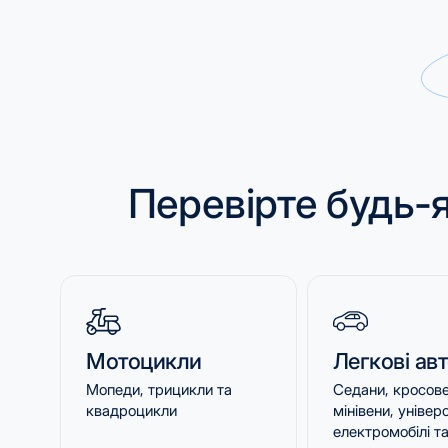
Перевірте будь-я
Мотоцикли
Легкові ав
Мопеди, трицикли та
Седани, кросове
квадроцикли
мінівени, універ
електромобілі та