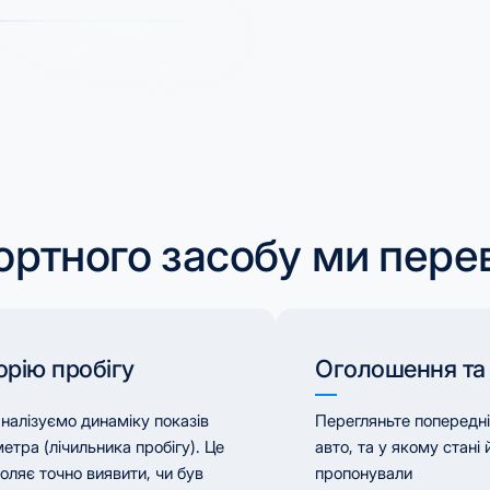
ортного засобу ми пере
орію пробігу
Оголошення та
налізуємо динаміку показів
Перегляньте попередн
етра (лічильника пробігу). Це
авто, та у якому стані 
оляє точно виявити, чи був
пропонували