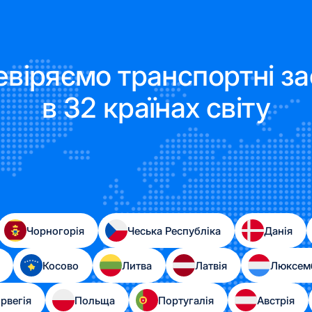
віряємо транспортні з
в 32 країнах світу
Чорногорія
Чеська Республіка
Данія
Косово
Литва
Латвія
Люксем
рвегія
Польща
Португалія
Австрія