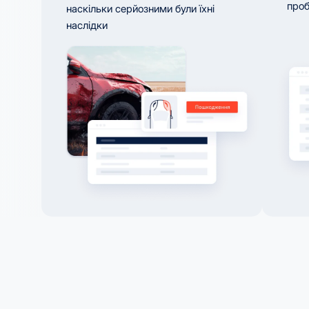
проб
наскільки серйозними були їхні
наслідки