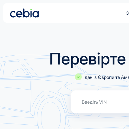
З
CZ
SK
Перевірте
EN
DE
дані з Європи та Ам
RO
UA
Введіть VIN
IT
FR