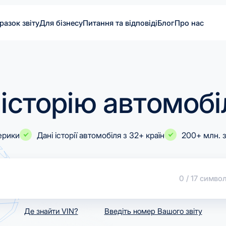
разок звіту
Для бізнесу
Питання та відповіді
Блог
Про нас
 історію автомобі
ерики
Дані історії автомобіля з 32+ країн
200+ млн. 
0
/
17
симво
Де знайти VIN?
Введіть номер Вашого звіту