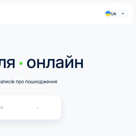
UA
ля
онлайн
записів про пошкодження
ли
Перевірити