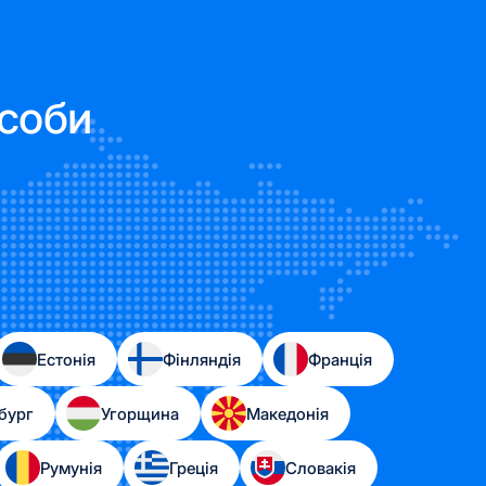
асоби
Естонія
Фінляндія
Франція
бург
Угорщина
Македонія
Румунія
Греція
Словакія